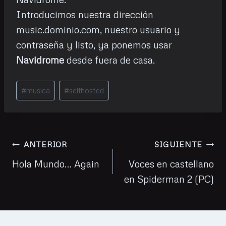
Introducimos nuestra dirección
music.dominio.com, nuestro usuario y
contraseña y listo, ya ponemos usar
Navidrome
desde fuera de casa.
Etiquetas
#
musica
#
selfhosted
de
la
entrada:
Navegación
ANTERIOR
SIGUIENTE
de
Hola Mundo… Again
Voces en castellano
en Spiderman 2 (PC)
entradas