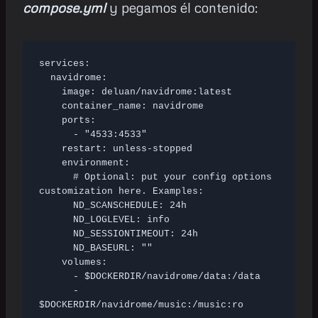
compose.yml
y pegamos él contenido:
services:

  navidrome:

    image: deluan/navidrome:latest

    container_name: navidrome

    ports:

      - "4533:4533"

    restart: unless-stopped

    environment:

      # Optional: put your config options 
customization here. Examples:

      ND_SCANSCHEDULE: 24h

      ND_LOGLEVEL: info

      ND_SESSIONTIMEOUT: 24h

      ND_BASEURL: ""

    volumes:

      - $DOCKERDIR/navidrome/data:/data

      - 
$DOCKERDIR/navidrome/music:/music:ro