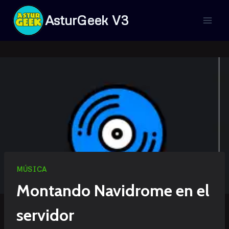
Saltar
AsturGeek V3
al
contenido
MÚSICA
Montando Navidrome en el
servidor