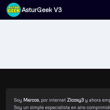
Saltar
AsturGeek V3
al
contenido
Soy
Marcos
, por internet
Zicoxy3
y ahora emp
Soy un simple especialista en aire comprimido