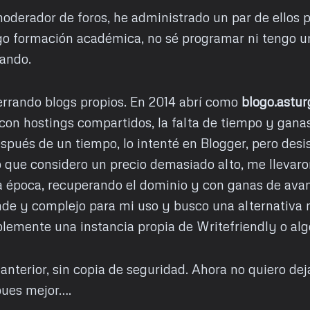
moderador de foros, he administrado un par de ellos 
o formación académica, no sé programar ni tengo un
lando.
rando blogs propios. En 2014 abrí como
blogo.astur
n hostings compartidos, la falta de tiempo y ganas d
pués de un tiempo, lo intenté en Blogger, pero desi
o que considero un precio demasiado alto, me llevaron
 época, recuperando el dominio y con ganas de avan
 y complejo para mi uso y busco una alternativa má
emente una instancia propia de Writefriendly o algo
nterior, sin copia de seguridad. Ahora no quiero dej
 pues mejor….