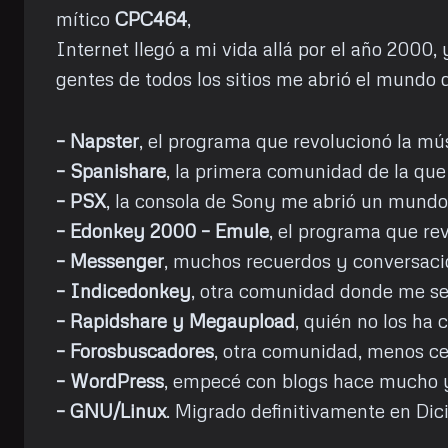
mítico
CPC464
,
Internet llegó a mi vida allá por el año 2000,
gentes de todos los sitios me abrió el mundo
– Napster
, el programa que revolucionó la mús
– Spanishare
, la primera comunidad de la qu
– PSX
, la consola de Sony me abrió un mundo
– Edonkey 2000 – Emule
, el programa que re
– Messenger
, muchos recuerdos y conversaci
– Indicedonkey
, otra comunidad donde me se
– Rapidshare y Megaupload
, quién no los ha
– Forosbuscadores
, otra comunidad, menos ce
– WordPress
, empecé con blogs hace mucho y 
– GNU/Linux
. Migrado definitivamente en Dic