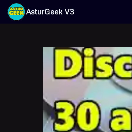
Saltar
AsturGeek V3
al
contenido