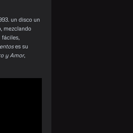
993. un disco un
o, mezclando
 fáciles,
entos
es su
ro y Amor
,