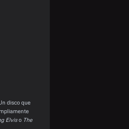
 Un disco que
ampliamente
ng Elvis
o
The