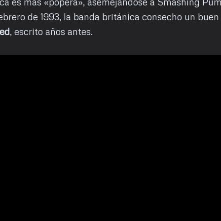
ca es más «popera», asemejándose a Smashing Pumk
ebrero de 1993, la banda británica consecho un buen
ed
, escrito años antes.