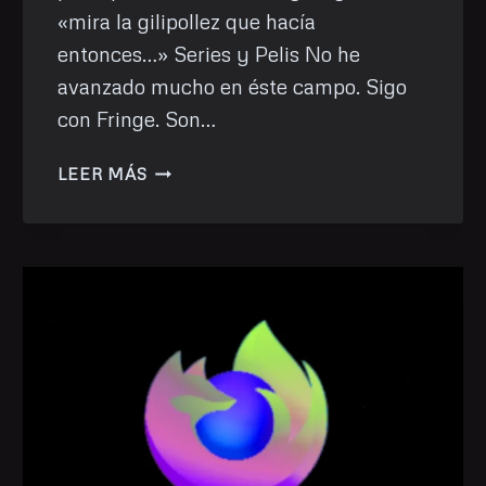
«mira la gilipollez que hacía
entonces…» Series y Pelis No he
avanzado mucho en éste campo. Sigo
con Fringe. Son…
MIS
LEER MÁS
COSAS
DE
JUNIO
2025….