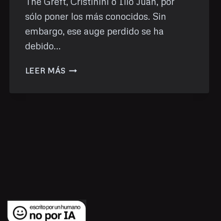
The Greft, Cristinini o Illo Juan, por
sólo poner los más conocidos. Sin
embargo, ese auge perdido se ha
debido…
TWITCH
LEER MÁS
SIN
ENTRAR
A
TWITCH