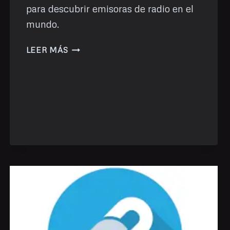
para descubrir emisoras de radio en el
mundo.
RADIO
LEER MÁS
GARDEN,
UNA
INTERESANTE
FORMA
DE
ESCUCHAR
LA
RADIO