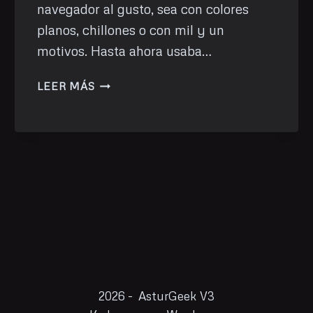
navegador al gusto, sea con colores
planos, chillones o con mil y un
motivos. Hasta ahora usaba…
CAMBIA
LEER MÁS
EL
COLOR
DE
FIREFOX
SEGÚN
LA
PÁGINA
QUE
VISITES.
2026 - AsturGeek V3