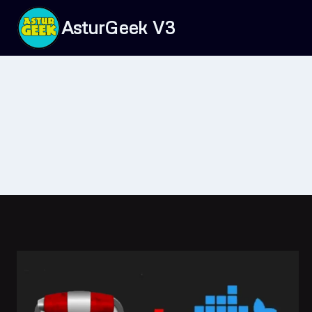
Saltar
AsturGeek V3
al
contenido