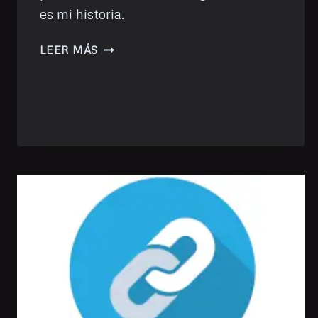
es mi historia.
GHOST
LEER MÁS
CMS:
LA
ODISEA