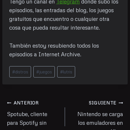
Tengo un canal en
Telegram
dónde subo los
episodios, las entradas del blog, los juegos
gratuitos que encuentro o cualquier otra
cosa que pueda resultar interesante.
También estoy resubiendo todos los
episodios a Internet Archive.
Etiquetas
#
distros
#
juegos
#
lutris
de
la
entrada:
Navegación
ANTERIOR
SIGUIENTE
de
Spotube, cliente
Nintendo se carga
para Spotify sin
los emuladores en
entradas