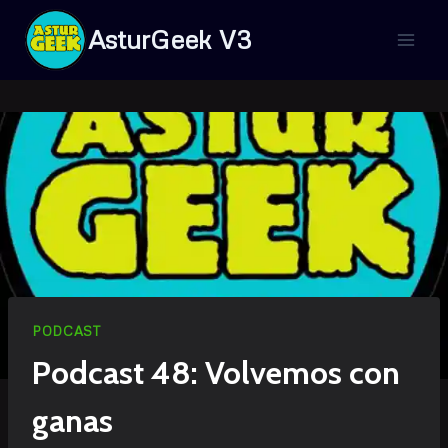
Saltar
AsturGeek V3
al
contenido
PODCAST
Podcast 48: Volvemos con
ganas