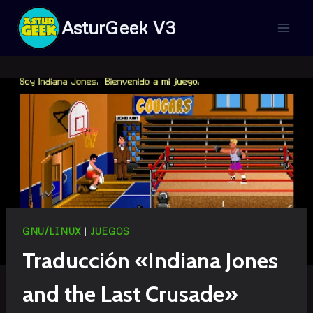
Saltar
AsturGeek V3
al
contenido
GNU/LINUX
|
JUEGOS
Traducción «Indiana Jones
and the Last Crusade»