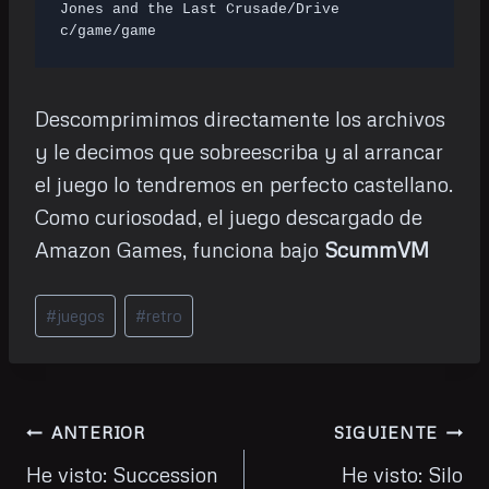
Jones and the Last Crusade/Drive 
c/game/game
Descomprimimos directamente los archivos
y le decimos que sobreescriba y al arrancar
el juego lo tendremos en perfecto castellano.
Como curiosodad, el juego descargado de
Amazon Games, funciona bajo
ScummVM
Etiquetas
#
juegos
#
retro
de
la
entrada:
Navegación
ANTERIOR
SIGUIENTE
de
He visto: Succession
He visto: Silo