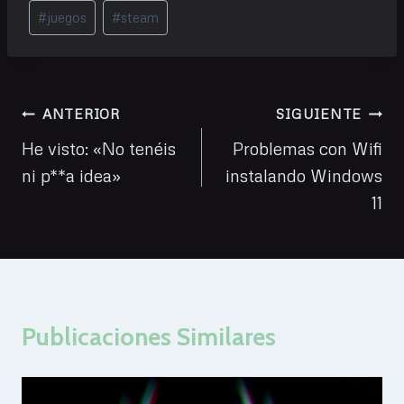
Etiquetas
#
juegos
#
steam
de
la
entrada:
Navegación
ANTERIOR
SIGUIENTE
de
He visto: «No tenéis
Problemas con Wifi
ni p**a idea»
instalando Windows
entradas
11
Publicaciones Similares