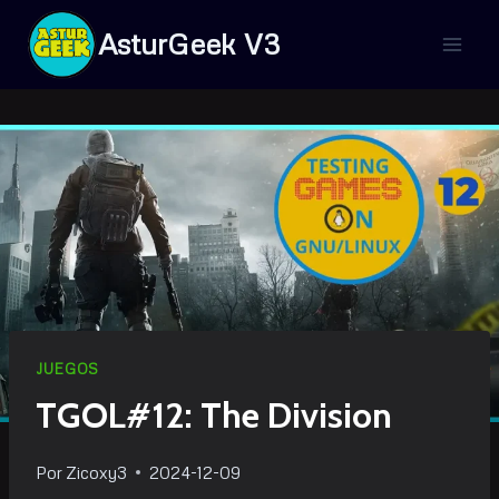
Saltar
AsturGeek V3
al
contenido
JUEGOS
TGOL#12: The Division
Por
Zicoxy3
2024-12-09