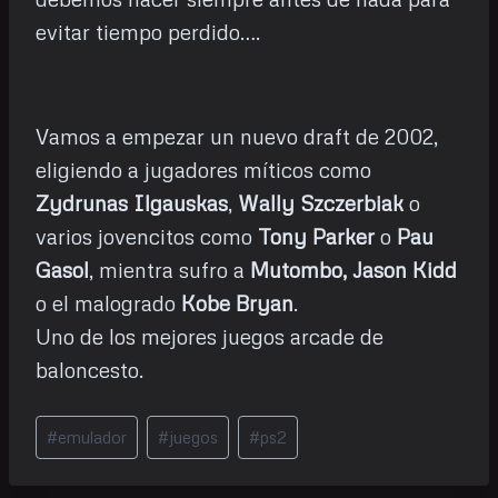
evitar tiempo perdido….
Vamos a empezar un nuevo draft de 2002,
eligiendo a jugadores míticos como
Zydrunas Ilgauskas
,
Wally Szczerbiak
o
varios jovencitos como
Tony Parker
o
Pau
Gasol
, mientra sufro a
Mutombo, Jason Kidd
o el malogrado
Kobe Bryan
.
Uno de los mejores juegos arcade de
baloncesto.
Etiquetas
#
emulador
#
juegos
#
ps2
de
la