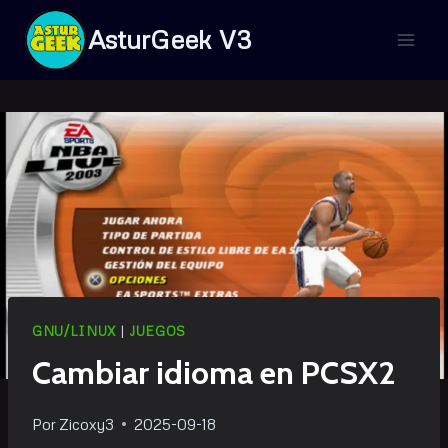
Saltar
AsturGeek V3
al
contenido
GNU/LINUX
|
JUEGOS
Cambiar idioma en PCSX2
Por
Zicoxy3
2025-09-18