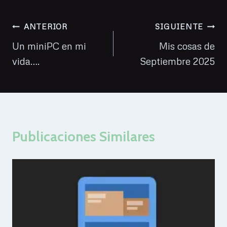
entrada:
Navegación
ANTERIOR
SIGUIENTE
de
Un miniPC en mi
Mis cosas de
vida….
Septiembre 2025
entradas
Publicaciones Similares