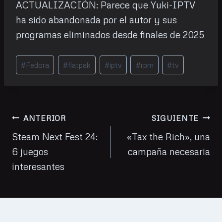
ACTUALIZACIÓN: Parece que Yuki-IPTV
ha sido abandonada por el autor y sus
programas eliminados desde finales de 2025
Etiquetas
#
Fedora
#
flatpak
#
iptv
#
rpm
#
tv
de
la
entrada:
Navegación
ANTERIOR
SIGUIENTE
de
Steam Next Fest 24:
«Tax the Rich», una
6 juegos
campaña necesaria
entradas
interesantes