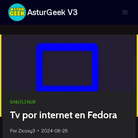
Saltar
AsturGeek V3
al
contenido
GNU/LINUX
Tv por internet en Fedora
Por
Zicoxy3
2024-06-26