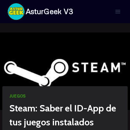
Saltar
AsturGeek V3
al
contenido
JUEGOS
Steam: Saber el ID-App de
tus juegos instalados