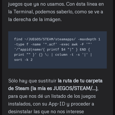
juegos que ya no usamos. Con ésta línea en
la Terminal, podemos saberlo, como se ve a
la derecha de la imágen.
find ~/JUEGOS/STEAM/steamapps/ -maxdepth 1 
-type f -name '*.acf' -exec awk -F '"' 
'/"appid|name/{ printf $4 "|" } END { 
print "" }' {} \; | column -t -s '|' | 
sort -k 2
Sólo hay que sustituir
la ruta de tu carpeta
de Steam (la mía es JUEGOS/STEAM/…)
,
para que nos dé un listado de los juegos
instalados, con su App-ID y proceder a
desinstalar las que no nos interese