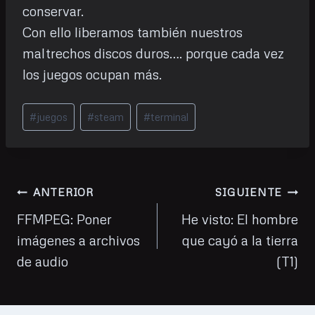
conservar.
Con ello liberamos también nuestros
maltrechos discos duros…. porque cada vez
los juegos ocupan más.
Etiquetas
#
juegos
#
steam
#
terminal
de
la
entrada:
Navegación
ANTERIOR
SIGUIENTE
de
FFMPEG: Poner
He visto: El hombre
imágenes a archivos
que cayó a la tierra
entradas
de audio
(T1)