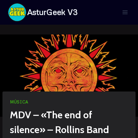
Saltar
AsturGeek V3
al
contenido
MÚSICA
MDV – «The end of
silence» – Rollins Band