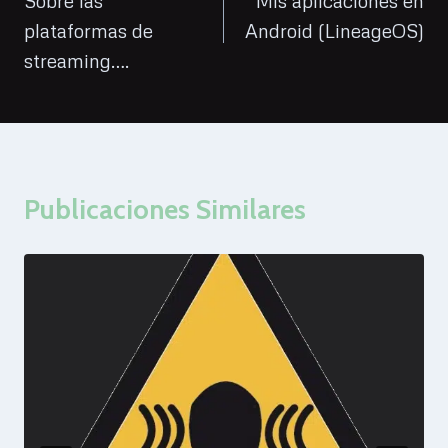
de
Sobre las
Mis aplicaciones en
plataformas de
Android (LineageOS)
entradas
streaming….
Publicaciones Similares