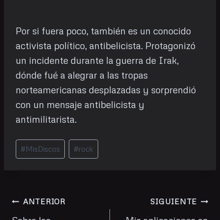
Por si fuera poco, también es un conocido
activista político, antibelicista. Protagonizó
un incidente durante la guerra de Irak,
dónde fué a alegrar a las tropas
norteamericanas desplazadas y sorprendió
con un mensaje antibelicista y
antimilitarista.
Etiquetas
#
MisDiscos
#
rock
de
la
entrada:
Navegación
ANTERIOR
SIGUIENTE