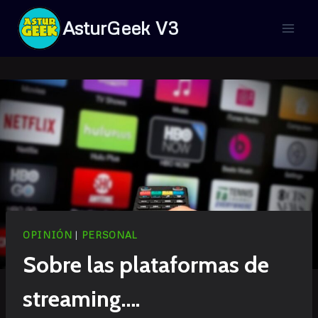
Saltar
AsturGeek V3
al
contenido
OPINIÓN
|
PERSONAL
Sobre las plataformas de
streaming….