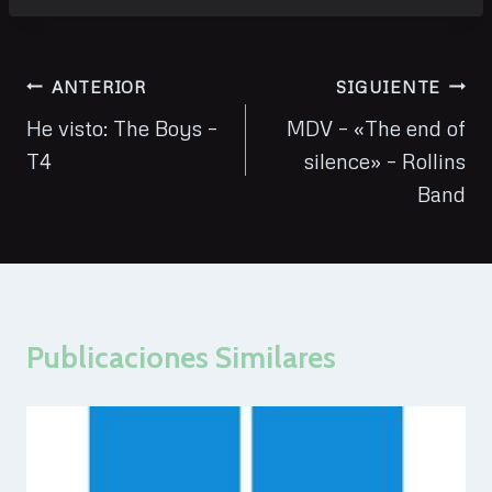
la
entrada:
Navegación
ANTERIOR
SIGUIENTE
de
He visto: The Boys –
MDV – «The end of
T4
silence» – Rollins
entradas
Band
Publicaciones Similares