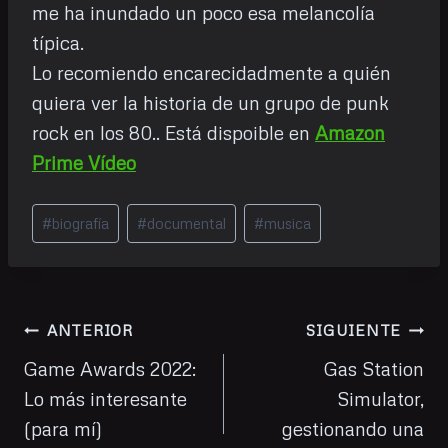
me ha inundado un poco esa melancolía
típica.
Lo recomiendo encarecidadmente a quién
quiera ver la historia de un grupo de punk
rock en los 80.. Está dispoible en
Amazon
Prime Vídeo
Etiquetas
#
biografía
#
documental
#
musica
de
la
entrada:
Navegación
ANTERIOR
SIGUIENTE
de
Game Awards 2022:
Gas Station
Lo más interesante
Simulator,
entradas
(para mí)
gestionando una