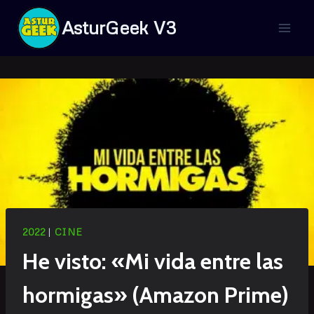
Saltar
AsturGeek V3
al
contenido
2022
|
CINE
He visto: «Mi vida entre las
hormigas» (Amazon Prime)