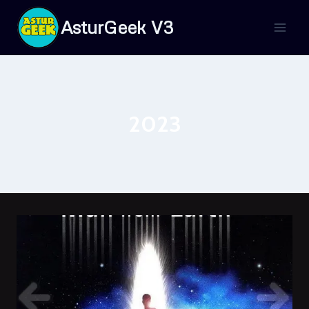
Saltar
AsturGeek V3
al
contenido
2023