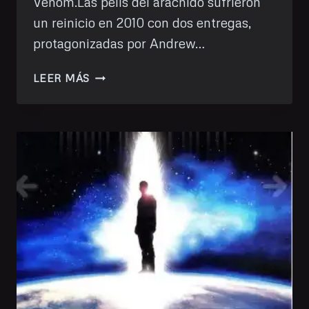
Venom.Las pelis del arácnido sufrieron
un reinicio en 2010 con dos entregas,
protagonizadas por Andrew…
HE
LEER MÁS
VISTO:
SPIDERMAN:
NO
WAY
HOME