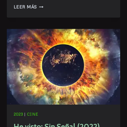
HE
LEER MÁS
VISTO:
OZARK
(NETFLIX)
2023
|
CINE
He visto: Sin Señal (2022)