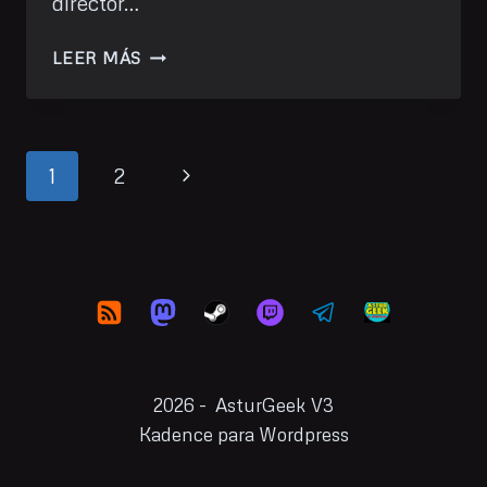
director…
HE
LEER MÁS
VISTO:
THE
MAN
FROM
Navegación
Siguiente
1
2
EARTH
de
página
página
2026 - AsturGeek V3
Kadence para Wordpress