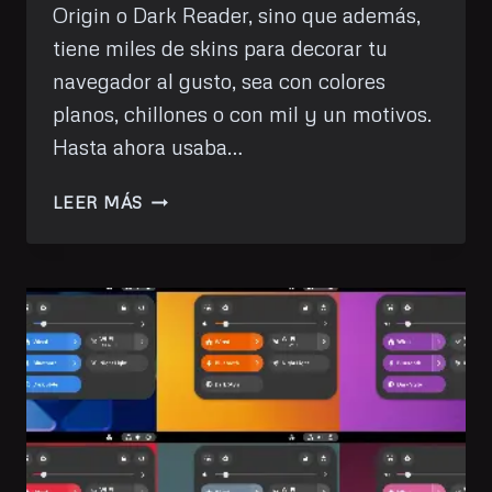
Origin o Dark Reader, sino que además,
tiene miles de skins para decorar tu
navegador al gusto, sea con colores
planos, chillones o con mil y un motivos.
Hasta ahora usaba…
CAMBIA
LEER MÁS
EL
COLOR
DE
FIREFOX
SEGÚN
LA
PÁGINA
QUE
VISITES.