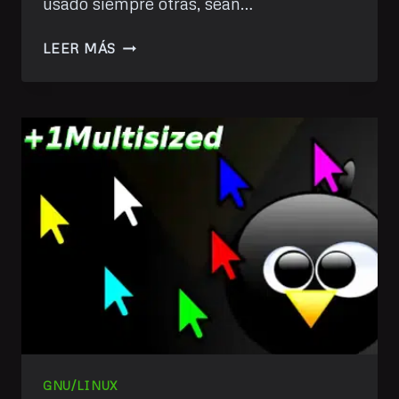
usado siempre otras, sean…
CÁMBIALE
LEER MÁS
LOS
COLORES
A
MASTODON
GNU/LINUX