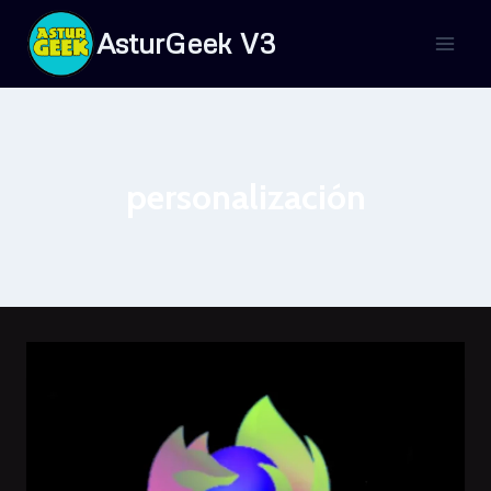
Saltar
AsturGeek V3
al
contenido
personalización