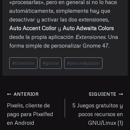
«procesarlas», pero en general si no lo hace
automáticamente, simplemente hay que
desactivar y activar las dos extensiones,
Auto Accent Coilor
y
Auto Adwaita Colors
desde la propia aplicación
Extensiones
. Una
forma simple de personalizar Gnome 47.
Etiquetas
#
Extensión
#
gnome
#
personalización
de
la
entrada:
Navegación
ANTERIOR
SIGUIENTE
de
Pixelis, cliente de
5 Juegos gratuítos y
pago para Pixelfed
pocos recursos en
entradas
en Android
GNU/Linux (1)