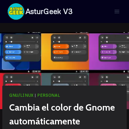
Saltar
AsturGeek V3
al
contenido
GNU/LINUX
|
PERSONAL
Cambia el color de Gnome
automáticamente