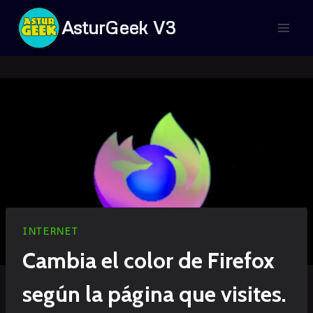
Saltar
AsturGeek V3
al
contenido
INTERNET
Cambia el color de Firefox
según la página que visites.