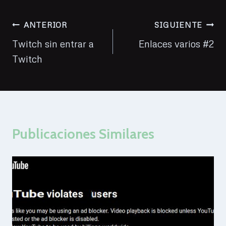
Navegación
ANTERIOR
SIGUIENTE
de
Twitch sin entrar a
Enlaces varios #2
Twitch
entradas
Publicaciones Similares