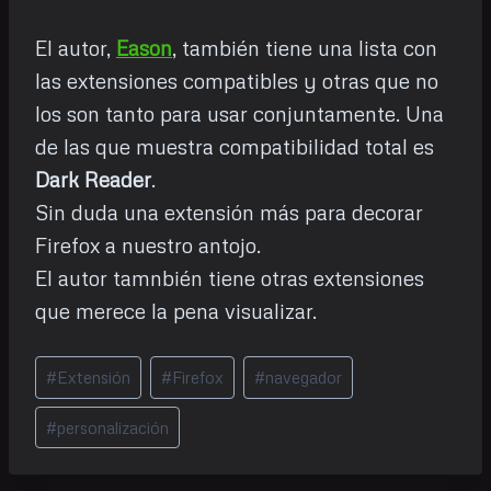
El autor,
Eason
, también tiene una lista con
las extensiones compatibles y otras que no
los son tanto para usar conjuntamente. Una
de las que muestra compatibilidad total es
Dark Reader
.
Sin duda una extensión más para decorar
Firefox a nuestro antojo.
El autor tamnbién tiene otras extensiones
que merece la pena visualizar.
Etiquetas
#
Extensión
#
Firefox
#
navegador
de
la
#
personalización
entrada: