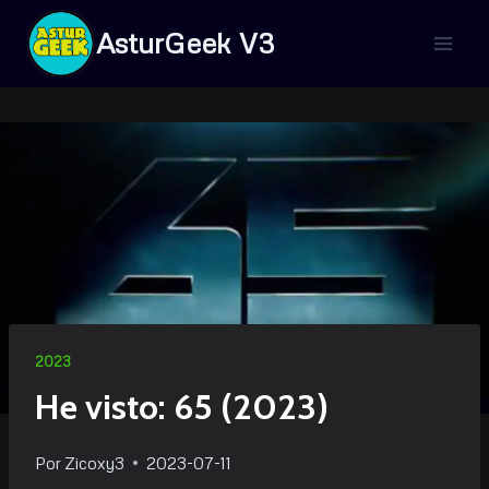
Saltar
AsturGeek V3
al
contenido
2023
He visto: 65 (2023)
Por
Zicoxy3
2023-07-11