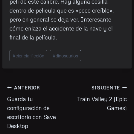
peli de éste calibre. Hay alguna cosilla
dentro de pelicula que es «poco creíble»,
pero en general se deja ver. Interesante
cómo enlaza el accidente de la nave y el
final de la película.
Etiquetas
#
ciencia-ficción
#
dinosaurios
de
la
entrada:
Navegación
ANTERIOR
SIGUIENTE
de
Guarda tu
Train Valley 2 (Epic
configuración de
Games)
entradas
escritorio con Save
Desktop