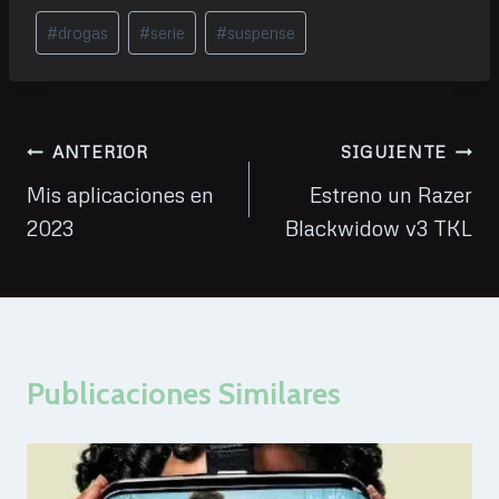
Etiquetas
#
drogas
#
serie
#
suspense
de
la
entrada:
Navegación
ANTERIOR
SIGUIENTE
de
Mis aplicaciones en
Estreno un Razer
2023
Blackwidow v3 TKL
entradas
Publicaciones Similares