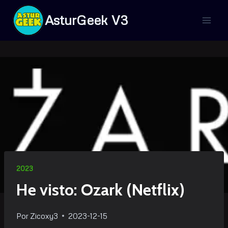
Saltar
AsturGeek V3
al
contenido
2023
He visto: Ozark (Netflix)
Por
Zicoxy3
2023-12-15