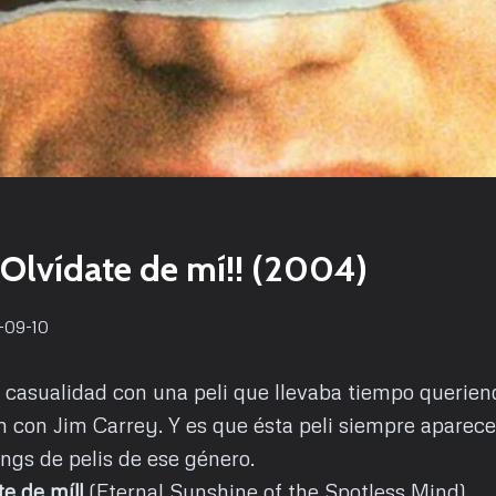
¡¡Olvídate de mí!! (2004)
-09-10
casualidad con una peli que llevaba tiempo queriend
ón con Jim Carrey. Y es que ésta peli siempre aparece
ngs de pelis de ese género.
te de mí!!
(Eternal Sunshine of the Spotless Mind)