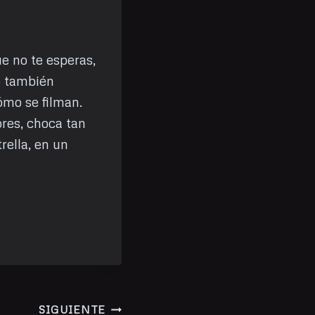
e no te esperas,
o también
ómo se filman.
ores, choca tan
ella, en un
SIGUIENTE