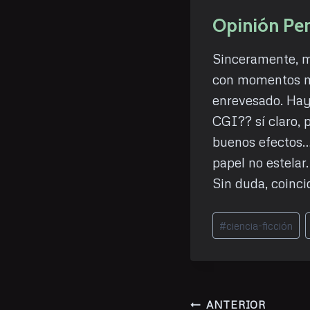
Opinión Pe
Sinceramente, me
con momentos mu
enrevesado. Hay
CGI?? sí claro, 
buenos efectos…
papel no estelar.
Sin duda, coinci
Etiquetas
#
ciencia-ficción
de
la
entrada:
Navegación
ANTERIOR