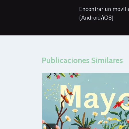
de
Encontrar un móvil e
(Android/iOS)
entradas
Publicaciones Similares