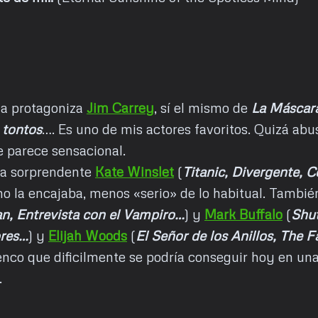
la protagoniza
Jim Carrey
, sí el mismo de
La Máscara
 tontos
…. Es uno de mis actores favoritos. Quizá ab
 parece sensacional.
a sorprendente
Kate Winslet
(
Titanic, Divergente, 
no la encajaba, menos «serio» de lo habitual. Tambi
n, Entrevista con el Vampiro…
) y
Mark Buffalo
(
Shut
res…
) y
Elijah Woods
(
El Señor de los Anillos, The 
nco que dificilmente se podría conseguir hoy en una
.