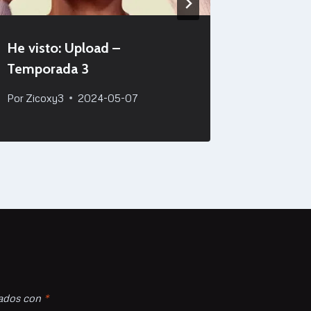
He visto: Upload –
He visto
Temporada 3
(Amazo
Por
Zicoxy3
2024-05-07
Por
Zicox
cados con
*