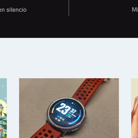
n silencio
Mi