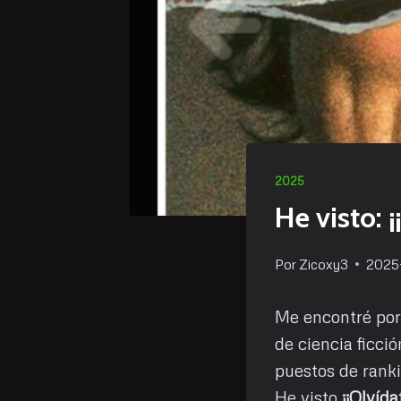
2025
He visto: 
Por
Zicoxy3
2025
Me encontré por 
de ciencia ficci
puestos de ranki
He visto
¡¡Olvída