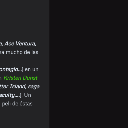
, Ace Ventura,
usa mucho de las
Contagio…
) en un
én
Kristen Dunst
ter Island, saga
Faculty….
). Un
 peli de éstas