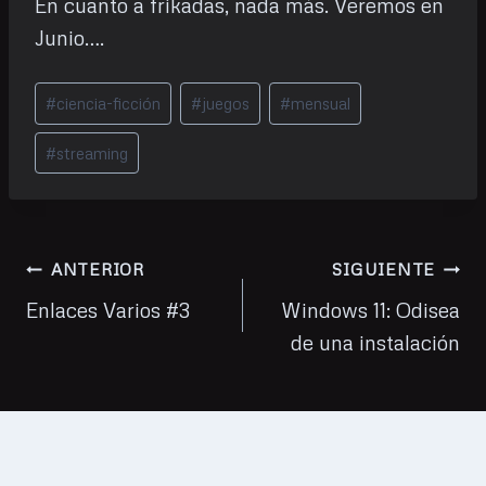
En cuanto a frikadas, nada más. Veremos en
Junio….
Etiquetas
#
ciencia-ficción
#
juegos
#
mensual
de
la
#
streaming
entrada:
Navegación
ANTERIOR
SIGUIENTE
de
Enlaces Varios #3
Windows 11: Odisea
de una instalación
entradas