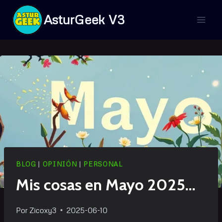
Saltar
AsturGeek V3
al
contenido
BLOG
|
OPINIÓN
|
PERSONAL
Mis cosas en Mayo 2025…
Por
Zicoxy3
2025-06-10