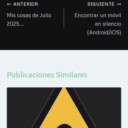
Navegación
ANTERIOR
SIGUIENTE
de
Mis cosas de Julio
Encontrar un móvil
2025….
en silencio
entradas
(Android/iOS)
Publicaciones Similares