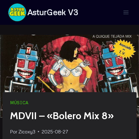
Saltar
AsturGeek V3
al
contenido
MÚSICA
MDVII – «Bolero Mix 8»
Por
Zicoxy3
2025-08-27