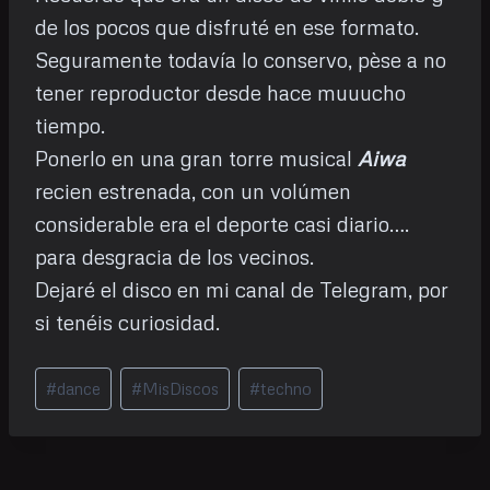
de los pocos que disfruté en ese formato.
Seguramente todavía lo conservo, pèse a no
tener reproductor desde hace muuucho
tiempo.
Ponerlo en una gran torre musical
Aiwa
recien estrenada, con un volúmen
considerable era el deporte casi diario….
para desgracia de los vecinos.
Dejaré el disco en mi canal de Telegram, por
si tenéis curiosidad.
Etiquetas
#
dance
#
MisDiscos
#
techno
de
la
entrada: