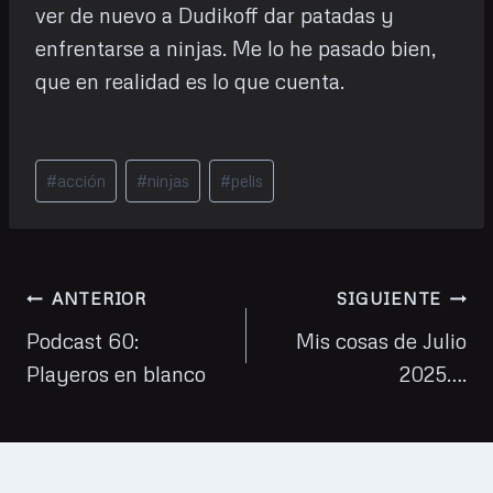
ver de nuevo a Dudikoff dar patadas y
enfrentarse a ninjas. Me lo he pasado bien,
que en realidad es lo que cuenta.
Etiquetas
#
acción
#
ninjas
#
pelis
de
la
entrada:
Navegación
ANTERIOR
SIGUIENTE
de
Podcast 60:
Mis cosas de Julio
Playeros en blanco
2025….
entradas