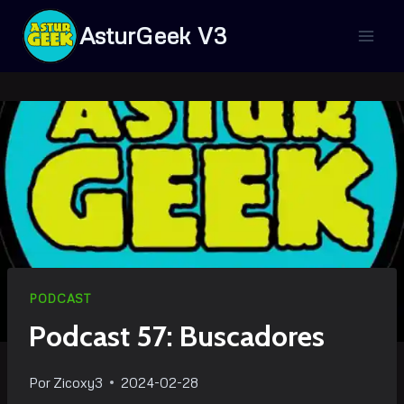
Saltar
AsturGeek V3
al
contenido
PODCAST
Podcast 57: Buscadores
Por
Zicoxy3
2024-02-28