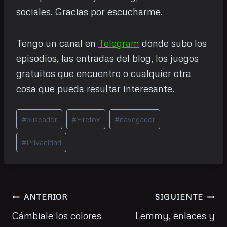
sociales. Gracias por escucharme.
Tengo un canal en
Telegram
dónde subo los
episodios, las entradas del blog, los juegos
gratuitos que encuentro o cualquier otra
cosa que pueda resultar interesante.
Etiquetas
#
buscador
#
Firefox
#
navegador
de
la
#
Privacidad
entrada:
Navegación
ANTERIOR
SIGUIENTE
de
Cámbiale los colores
Lemmy, enlaces y