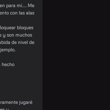
rgen para mí…. Me
ento con las alas
bloquear bloques
as y son muchos
ubida de nivel de
ejemplo.
a hecho
uramente jugaré
nes y