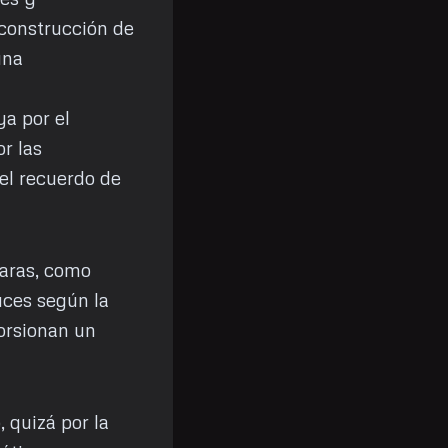
 construcción de
una
ya por el
or las
el recuerdo de
maras, como
uces según la
orsionan un
, quizá por la