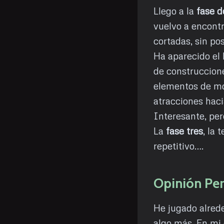
Llego a la
fase d
vuelvo a encontr
cortadas, sin pos
Ha aparecido el 
de construccion
elementos de mo
atracciones haci
Interesante, pe
La
fase tres
, la
repetitivo….
Opinión Pe
He jugado alred
algo más. En mi 