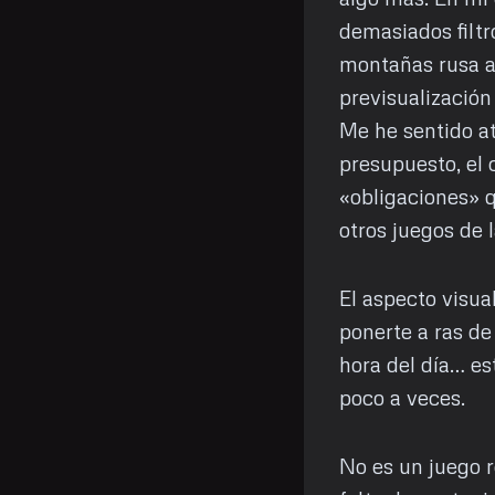
demasiados filtr
montañas rusa a 
previsualización
Me he sentido at
presupuesto, el c
«obligaciones» q
otros juegos de 
El aspecto visua
ponerte a ras de
hora del día… es
poco a veces.
No es un juego r