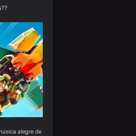
á??
 música alegre de