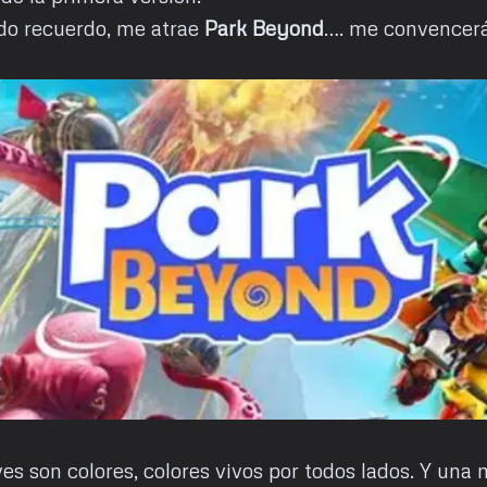
do recuerdo, me atrae
Park Beyond
…. me convencer
es son colores, colores vivos por todos lados. Y una