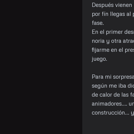
Después vienen 
por fín llegas a
fase.
En el primer des
noria y otra atr
fijarme en el pr
juego.
Para mi sorpresa,
según me iba di
de calor de las 
animadores…. un
construcción… y