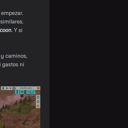
n empezar.
similares.
ycoon
. Y si
 y caminos,
 gastos ni