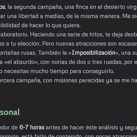
os
, la segunda campaña, una finca en el desierto vi
ar una libertad a medias, de la misma manera. Me si
ibilidad de hacer lo que quiera.
laboratorio. Haciendo una serie de hitos, te deja des
es a tu elección. Pero nuevas atracciones son escas
ntañas rusas. También la «
Imposibilización
«, una s
a «el absurdo», con norias de dos o tres ruedas, por 
ro necesitas mucho tiempo para conseguirlo.
 tercera campaña, con misiones parecidas ya se me h
rsonal
edor de
6-7 horas
antes de hacer éste análisis y seg
opinión, está falto de contenido, con pocas atraccio