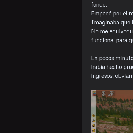
fondo.
Empecé por el 
Imaginaba que l
No me equivoqué
funciona, para q
En pocos minutos
había hecho prue
ingresos, obvia