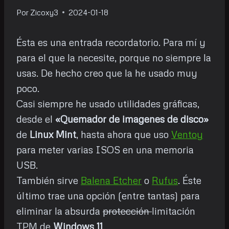
Por
Zicoxy3
2024-01-18
Ésta es una entrada recordatorio. Para mí y
para el que la necesite, porque no siempre la
usas. De hecho creo que la he usado muy
poco.
Casi siempre he usado utilidades gráficas,
desde el
«Quemador de imagenes de disco»
de
Linux Mint
, hasta ahora que uso
Ventoy
para meter varias ISOS en una memoria
USB.
También sirve
Balena Etcher
o
Rufus
. Éste
último trae una opción (entre tantas) para
eliminar la absurda
protección
limitación
TPM de
Windows 11
.