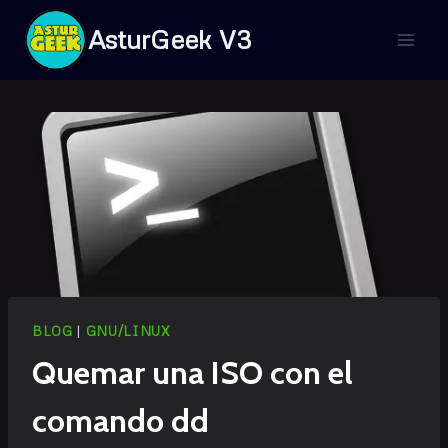
Saltar
AsturGeek V3
al
contenido
BLOG
|
GNU/LINUX
Quemar una ISO con el
comando dd