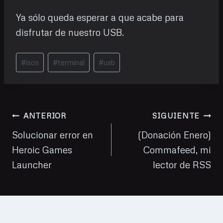
Ya sólo queda esperar a que acabe para
disfrutar de nuestro USB.
Etiquetas
#
isos
#
terminal
#
usb
de
la
entrada:
Navegación
ANTERIOR
SIGUIENTE
de
Solucionar error en
(Donación Enero)
Heroic Games
Commafeed, mi
entradas
Launcher
lector de RSS