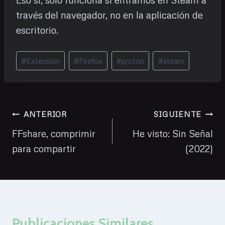
través del navegador, no en la aplicación de
escritorio.
Etiquetas
#
Extensión
#
Firefox
#
proton
#
steam
de
la
entrada:
Navegación
ANTERIOR
SIGUIENTE
de
FFshare, comprimir
He visto: Sin Señal
para compartir
(2022)
entradas
Publicaciones Similares