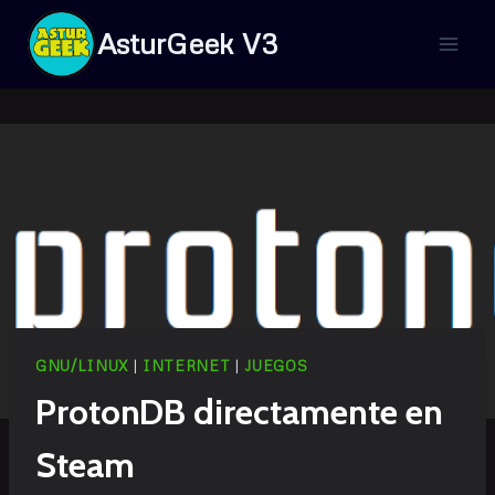
Saltar
AsturGeek V3
al
contenido
GNU/LINUX
|
INTERNET
|
JUEGOS
ProtonDB directamente en
Steam