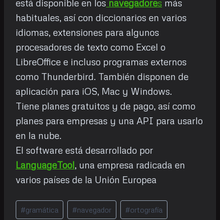
está disponible en los
navegadore
s
más
habituales, así con diccionarios en varios
idiomas, extensiones para algunos
procesadores de texto como Excel o
LibreOffice e incluso programas externos
como Thunderbird. También disponen de
aplicación para iOS, Mac y Windows.
Tiene planes gratuitos y de pago, así como
planes para empresas y una API para usarlo
en la nube.
El software está desarrollado por
LanguageTool
, una empresa radicada en
varios países de la Unión Europea
Etiquetas
#
gramática
#
navegador
#
ortografía
de