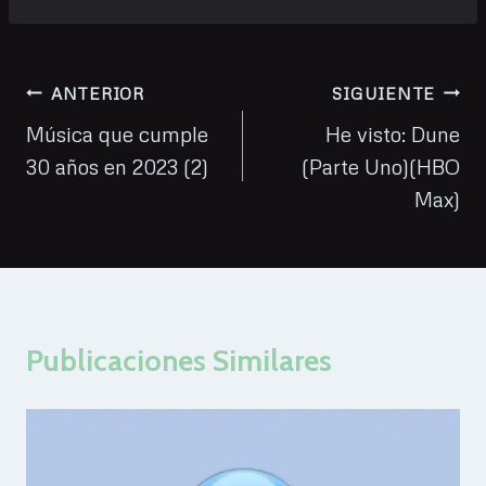
la
entrada:
Navegación
ANTERIOR
SIGUIENTE
de
Música que cumple
He visto: Dune
30 años en 2023 (2)
(Parte Uno)(HBO
entradas
Max)
Publicaciones Similares