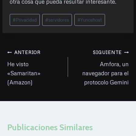
otra cosa que pueda resultar interesante.
Etiquetas
#
Privacidad
#
servidores
#
Yunoshost
de
la
entrada:
Navegación
ANTERIOR
SIGUIENTE
de
He visto
Amfora, un
«Samaritan»
navegador para el
entradas
(Amazon)
protocolo Gemini
Publicaciones Similares