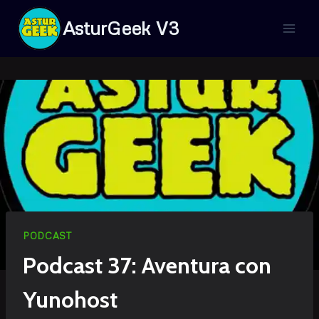
Saltar
AsturGeek V3
al
contenido
PODCAST
Podcast 37: Aventura con
Yunohost