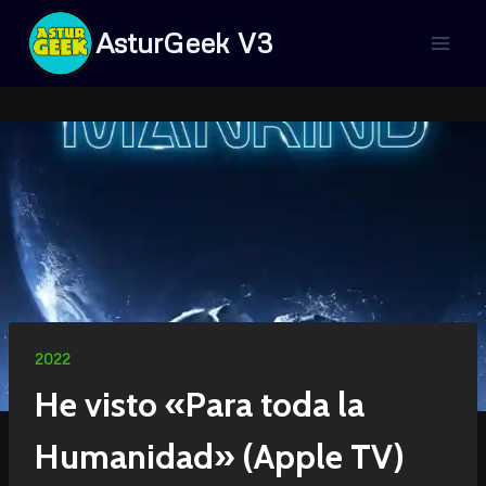
Saltar
AsturGeek V3
al
contenido
2022
He visto «Para toda la
Humanidad» (Apple TV)