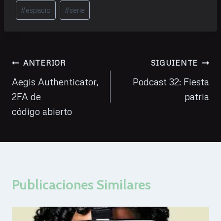
Etiquetas
#
espacio
#
serie
de
la
entrada:
Navegación
ANTERIOR
SIGUIENTE
de
Aegis Authenticator,
Podcast 32: Fiesta
2FA de
patria
entradas
código abierto
Publicaciones Similares