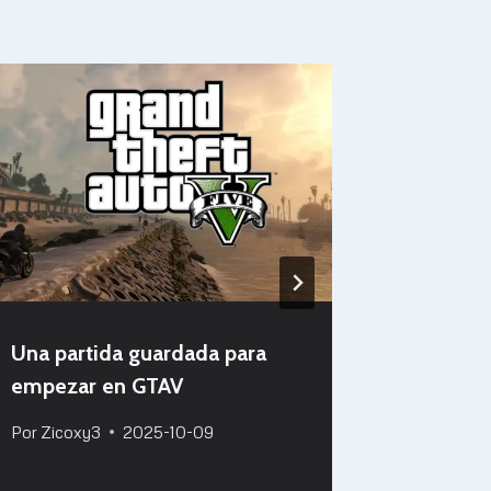
Una partida guardada para
Un nuev
empezar en GTAV
para la
Por
Zicoxy3
2025-10-09
Por
Zicox