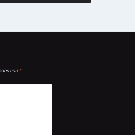
cados con
*