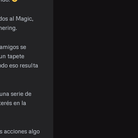
dos al Magic,
hering.
 amigos se
 un tapete
odo eso resulta
 una serie de
terés en la
s acciones algo