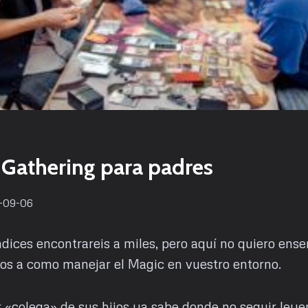
 Gathering para padres
-09-06
dices encontrareis a miles, pero aquí no quiero ense
os a como manejar el Magic en vuestro entorno.
r «colega» de sus hijos ya sabe donde no seguir ley