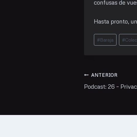
confusas de vues
Hasta pronto, un
Etiquetas
#
Baraja
#
Colec
de
la
entrada:
Navegación
ANTERIOR
de
Podcast: 26 – Priva
entradas