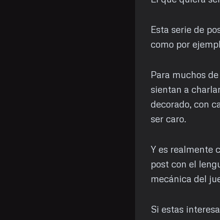
Esta serie de po
como por ejempl
Para muchos de 
sientan a charla
decorado, con ca
ser caro.
Y es realmente c
post con el lengu
mecánica del ju
Si estas interes