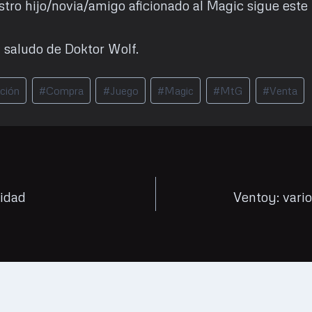
tro hijo/novia/amigo aficionado al Magic sigue este 
 saludo de Doktor Wolf.
ción
#
Compra
#
Juego
#
Magic
#
MtG
#
Venta
cidad
Ventoy: vari