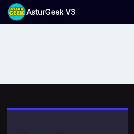
Saltar
AsturGeek V3
al
contenido