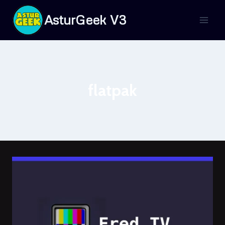
Saltar
AsturGeek V3
al
contenido
flatpak