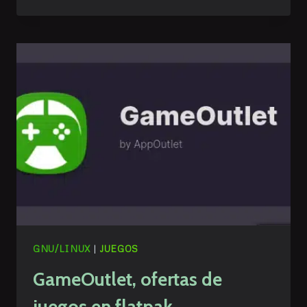
TU
CONFIGURACIÓN
DE
ESCRITORIO
CON
SAVE
DESKTOP
GNU/LINUX
|
JUEGOS
GameOutlet, ofertas de
juegos en flatpak