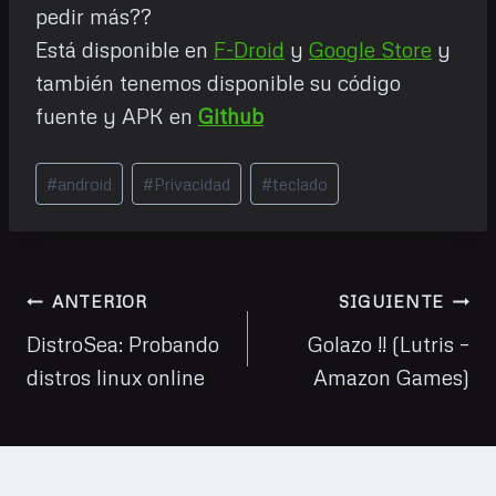
pedir más??
Está disponible en
F-Droid
y
Google Store
y
también tenemos disponible su código
fuente y APK en
Github
Etiquetas
#
android
#
Privacidad
#
teclado
de
la
entrada:
Navegación
ANTERIOR
SIGUIENTE
de
DistroSea: Probando
Golazo !! (Lutris –
distros linux online
Amazon Games)
entradas