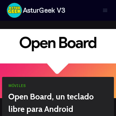
Saltar
AsturGeek V3
al
contenido
MÓVILES
Open Board, un teclado
libre para Android