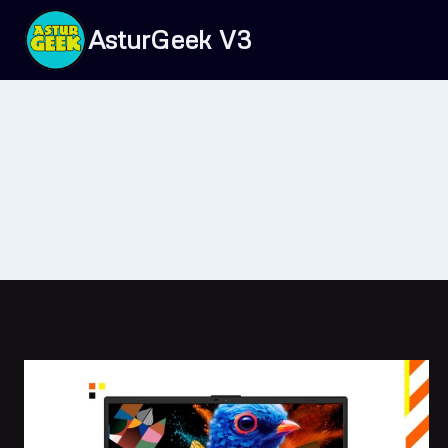
Saltar
AsturGeek V3
al
contenido