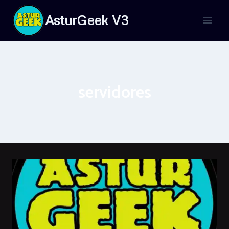
Saltar
AsturGeek V3
al
contenido
servidores