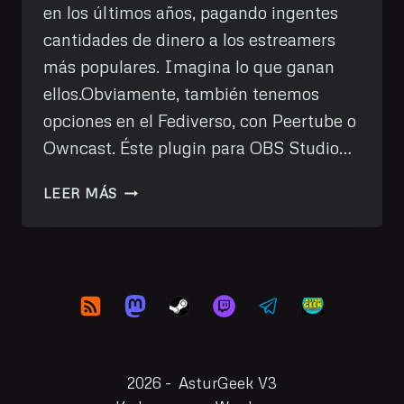
en los últimos años, pagando ingentes
cantidades de dinero a los estreamers
más populares. Imagina lo que ganan
ellos.Obviamente, también tenemos
opciones en el Fediverso, con Peertube o
Owncast. Éste plugin para OBS Studio…
EMISIÓN
LEER MÁS
A
VARIOS
DESTINOS
CON
OBS
STUDIO
EN
GNU/LINUX
2026 - AsturGeek V3