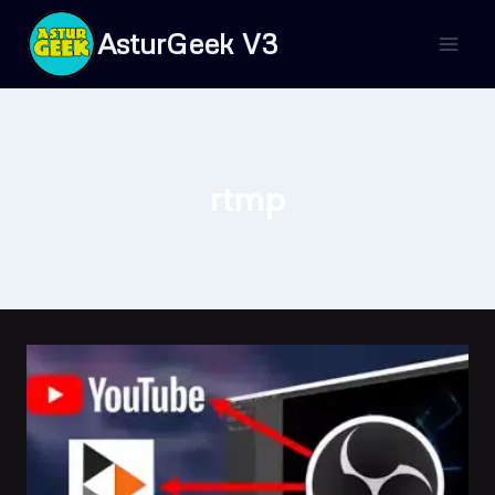
Saltar
AsturGeek V3
al
contenido
rtmp