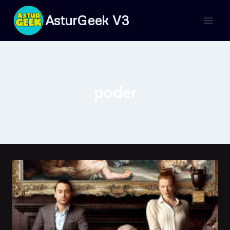
Saltar
AsturGeek V3
al
contenido
poder