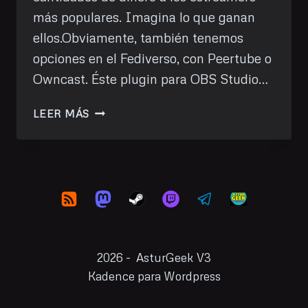
más populares. Imagina lo que ganan
ellos.Obviamente, también tenemos
opciones en el Fediverso, con Peertube o
Owncast. Éste plugin para OBS Studio…
EMISIÓN
LEER MÁS
A
VARIOS
DESTINOS
CON
OBS
STUDIO
EN
GNU/LINUX
2026 - AsturGeek V3
Kadence para Wordpress