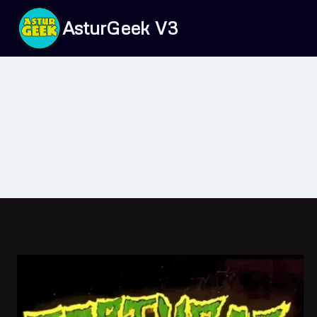
Saltar
AsturGeek V3
al
contenido