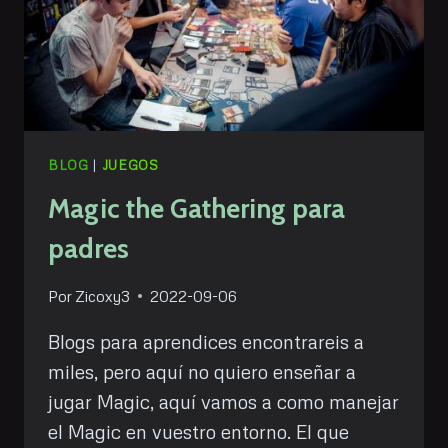
BLOG
|
JUEGOS
Magic the Gathering para
padres
Por
Zicoxy3
2022-09-06
Blogs para aprendices encontrareis a
miles, pero aquí no quiero enseñar a
jugar Magic, aquí vamos a como manejar
el Magic en vuestro entorno. El que