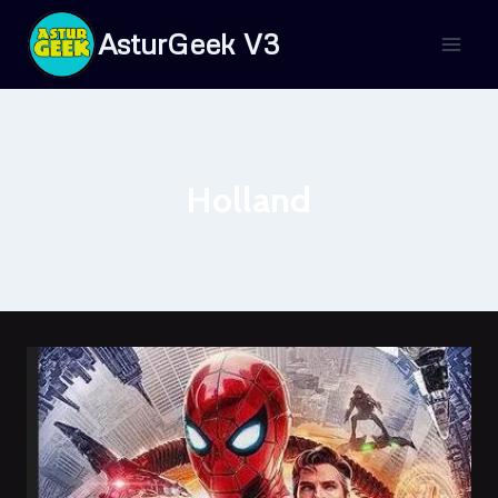
Saltar
AsturGeek V3
al
contenido
Holland