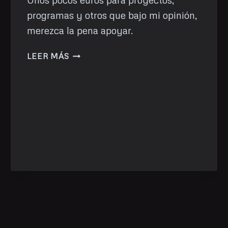
programas y otros que bajo mi opinión,
merezca la pena apoyar.
DONACIÓN
LEER MÁS
DE
ENERO:
ATAREAO
CON
LINUX