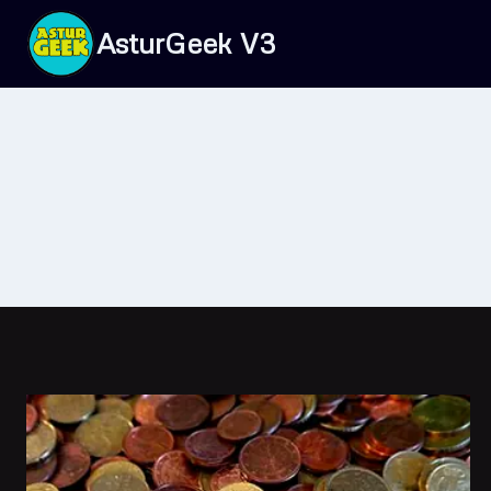
Saltar
AsturGeek V3
al
contenido