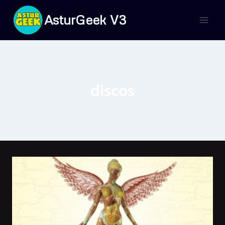
Saltar
AsturGeek V3
al
contenido
discos