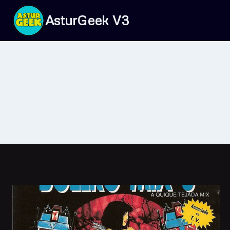
Saltar
AsturGeek V3
al
contenido