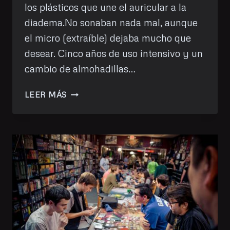
los plásticos que une el auricular a la
diadema.No sonaban nada mal, aunque
el micro (extraíble) dejaba mucho que
desear. Cinco años de uso intensivo y un
cambio de almohadillas…
MIS
LEER MÁS
NUEVOS
RAZER
BLACKSHARK
V3
X
HYPERSPEED