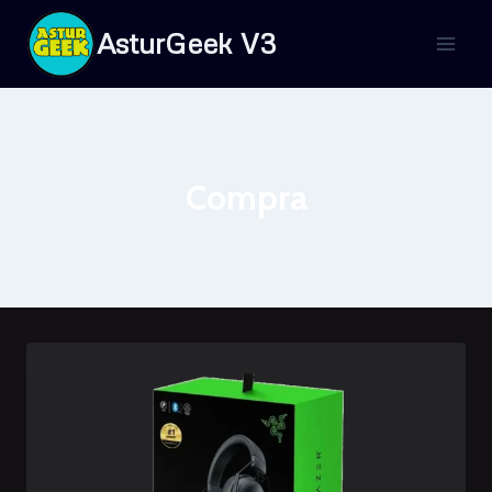
Saltar
AsturGeek V3
al
contenido
Compra