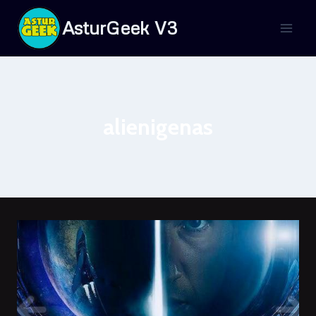
Saltar
AsturGeek V3
al
contenido
alienigenas