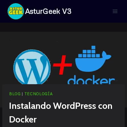
Saltar
AsturGeek V3
al
contenido
BLOG
|
TECNOLOGÍA
Instalando WordPress con
Docker