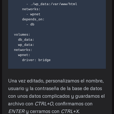
      - ./wp_data:/var/www/html

    networks:

      - wpnet

    depends_on:

      - db

volumes:

  db_data:

  wp_data:

networks:

  wpnet:

Una vez editado, personalizamos el nombre,
usuario y la contraseña de la base de datos
con unos datos complicados y guardamos el
archivo con
CTRL+O
, confirmamos con
ENTER
y cerramos con
CTRL+X
.