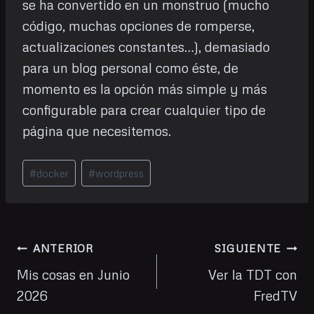
se ha convertido en un monstruo (mucho
código, muchas opciones de romperse,
actualizaciones constantes…), demasiado
para un blog personal como éste, de
momento es la opción más simple y más
configurable para crear cualquier tipo de
página que necesitemos.
Etiquetas
#
docker
#
wordpress
de
la
entrada:
Navegación
ANTERIOR
SIGUIENTE
de
Mis cosas en Junio
Ver la TDT con
2026
FredTV
entradas