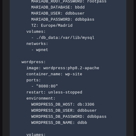
      MARIADB_ROOT_PASSWORD: rootpass

      MARIADB_DATABASE: bbdd

      MARIADB_USER: ddbbuser

      MARIADB_PASSWORD: ddbbpàss

      TZ: Europe/Madrid

    volumes:

      - ./db_data:/var/lib/mysql

    networks:

      - wpnet

  wordpress:

    image: wordpress:php8.2-apache

    container_name: wp-site

    ports:

      - "8080:80"

    restart: unless-stopped

    environment:

      WORDPRESS_DB_HOST: db:3306

      WORDPRESS_DB_USER: ddbbuser

      WORDPRESS_DB_PASSWORD: ddbbpass

      WORDPRESS_DB_NAME: ddbb

    volumes:
