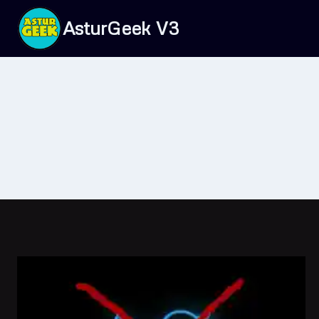
Saltar
AsturGeek V3
al
contenido