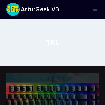
Saltar
AsturGeek V3
al
contenido
TKL